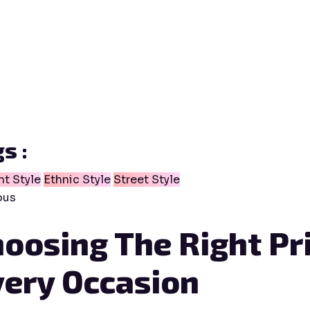
s :
nt Style
Ethnic Style
Street Style
ous
oosing The Right Pri
ery Occasion