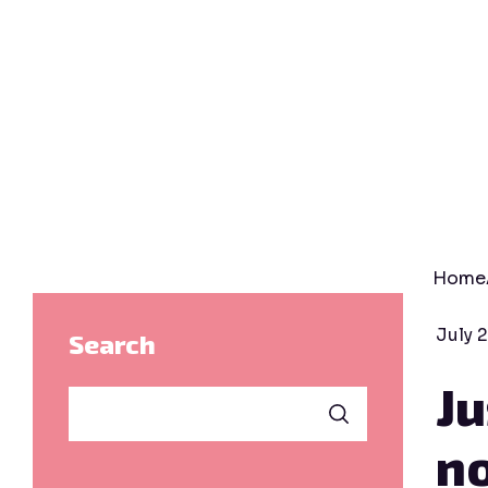
Enhance
Mul
Home
July 
Search
Ju
no