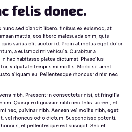
c felis donec.
s nunc sed blandit libero. finibus ex euismod, at
umsan mattis, eos libero malesuada enim, quis
quis varius elit auctor id. Proin at metus eget dolor
ntum, a euismod mi vehicula. Curabitur a
. In hac habitasse platea dictumst. Phasellus
uctor, vulputate tempus mi mollis. Morbi sit amet
usto aliquam eu. Pellentesque rhoncus id nisi nec
verra nibh. Praesent in consectetur nisi, et fringilla
enim. Quisque dignissim nibh nec felis laoreet, et
i nec, pulvinar nibh. Aenean vel mollis nibh, eget
t, vel rhoncus odio dictum. Suspendisse potenti.
rhoncus, et pellentesque est suscipit. Sed et