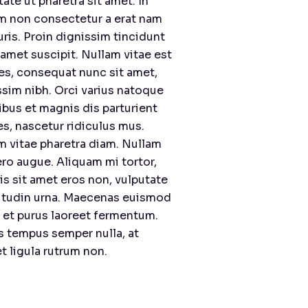
ate ut pharetra sit amet. In
m non consectetur a erat nam
ris. Proin dignissim tincidunt
 amet suscipit. Nullam vitae est
es, consequat nunc sit amet,
ssim nibh. Orci varius natoque
ibus et magnis dis parturient
s, nascetur ridiculus mus.
m vitae pharetra diam. Nullam
ero augue. Aliquam mi tortor,
is sit amet eros non, vulputate
citudin urna. Maecenas euismod
r et purus laoreet fermentum.
s tempus semper nulla, at
t ligula rutrum non.