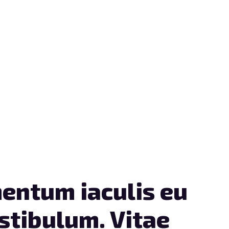
ook with
irts
Shirts
entum iaculis eu
stibulum. Vitae