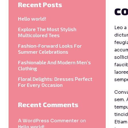
Recent Posts
co
Hello world!
Leo a 
Explore The Most Stylish
Multicolored Tees
dictu
feugia
Fashion-Forward Looks For
accum
Summer Celebrations
sollic
Fashionable And Modern Men’s
faucib
Clothing
laore
Floral Delights: Dresses Perfect
sempe
For Every Occasion
Conval
sem. 
Recent Comments
tempu
tinci
A WordPress Commenter
on
Etiam 
Hello world!