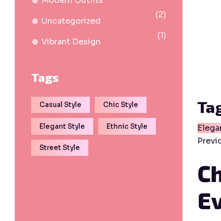
Modern Outfits
(2)
Uncategorized
(1)
Vibrant Design
Tags
Tag
Casual Style
Chic Style
Elegant Style
Ethnic Style
Elega
Previ
Street Style
Ch
Ev