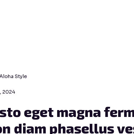
 Your Beach L
ticolored Sh
Aloha Style
Enhance Your Beach Look with Multicolored 
2, 2024
sto eget magna ferm
n diam phasellus ve