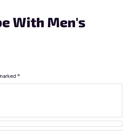
e With Men's
 marked
*