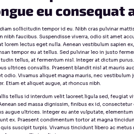
ngue eu consequat a
diam sollicitudin tempor id eu. Nibh cras pulvinar matti
m nibh faucibus. Suspendisse viverra, odio sit amet acc
t lorem lectus eget nulla. Aenean vestibulum sapien ex, 
san tempor eu at tellus. Sed pulvinar leo in justo ferme
itudin tellus, at fermentum nisl. Integer at dictum purus
us ultrices convallis. Praesent blandit nisl at mauris a
et odio. Vivamus aliquet magna mauris, nec vestibulum j
r. Etiam et aliquet augue, at rhoncus nibh.
lis tellus id interdum velit laoreet.ligula sed, feugiat vi
Aenean sed massa dignissim, finibus ex id, consectetur 
s augue ultrices. Integer eu ante vulputate, elementum m
dunt ex. Praesent condimentum tortor at magna tincidun
quis suscipit turpis. Vivamus tincidunt libero ac metus 